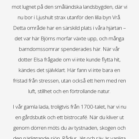
mot lugnet på den småländska landsbygden, där vi
nu bor i Ljushult strax utanför den lilla byn Vrå.
Detta område har en särskild plats i våra hjärtan –
det var här Björns morfar växte upp, och många
barndomssomrar spenderades här. När vår
dotter Elsa frågade om vi inte kunde flytta hit,
kändes det självklart. Här fann vi inte bara en
fristad från stressen, utan också ett hem med ren
luft, stillhet och en förtrollande natur.
I vår gamla lada, troligtvis från 1700-talet, har vi nu
en gårdsbutik och ett bistrocafé. När du kliver ut
genom dörren möts du av tystnaden, skogen och
den närliggande sjön. Rådjur, älg och räv är vanliga