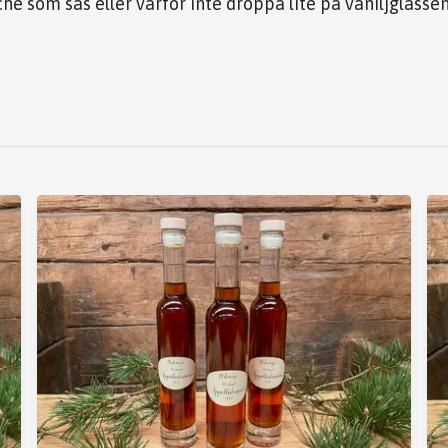
he som sås eller varför inte droppa lite på vaniljglassen