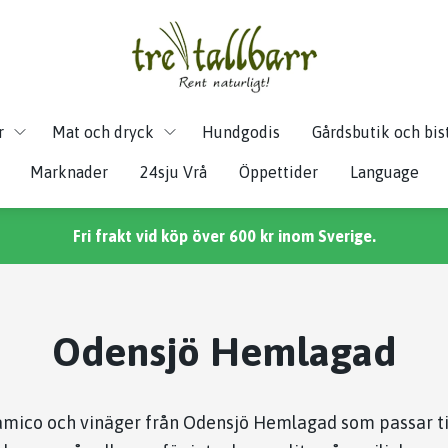
r
Mat och dryck
Hundgodis
Gårdsbutik och bis
Marknader
24sju Vrå
Öppettider
Language
Fri frakt vid köp över 600 kr inom Sverige.
Odensjö Hemlagad
samico och vinäger från Odensjö Hemlagad som passar till