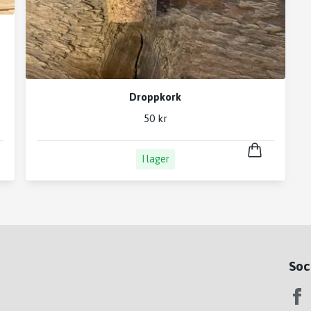
Droppkork
50 kr
I lager
Soc