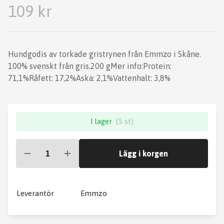
109 kr
Hundgodis av torkade gristrynen från Emmzo i Skåne.
100% svenskt från gris.200 gMer info:Protein:
71,1%Råfett: 17,2%Aska: 2,1%Vattenhalt: 3,8%
I lager
(5 st)
Lägg i korgen
Leverantör
Emmzo