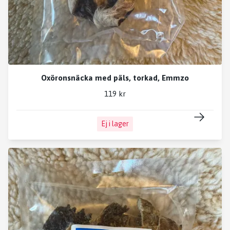
Oxöronsnäcka med päls, torkad, Emmzo
119 kr
Ej i lager