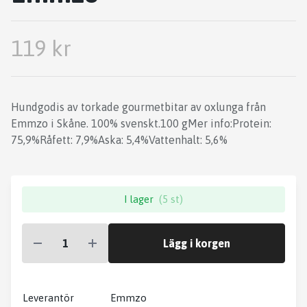
119 kr
Hundgodis av torkade gourmetbitar av oxlunga från
Emmzo i Skåne. 100% svenskt.100 gMer info:Protein:
75,9%Råfett: 7,9%Aska: 5,4%Vattenhalt: 5,6%
I lager
(5 st)
Lägg i korgen
Leverantör
Emmzo