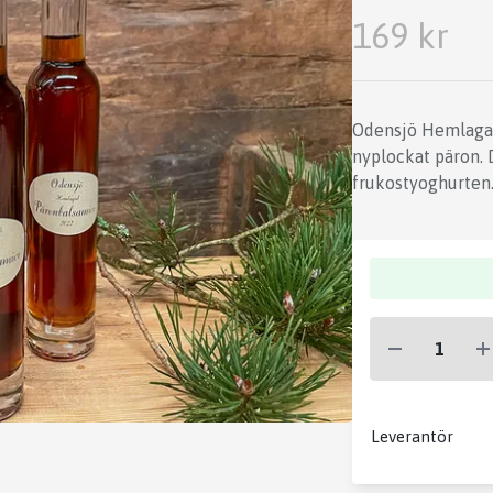
169 kr
Odensjö Hemlagad
nyplockat päron. 
frukostyoghurten.
Leverantör