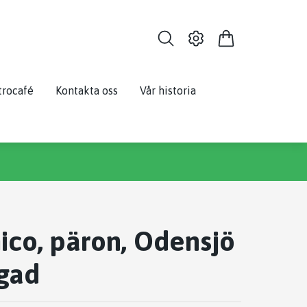
trocafé
Kontakta oss
Vår historia
ico, päron, Odensjö
gad