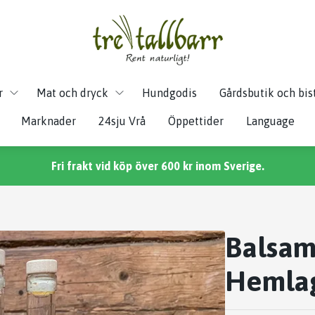
r
Mat och dryck
Hundgodis
Gårdsbutik och bis
Marknader
24sju Vrå
Öppettider
Language
Fri frakt vid köp över 600 kr inom Sverige.
Balsam
Hemla