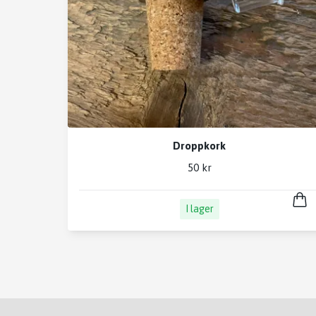
Droppkork
50 kr
I lager